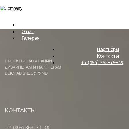
Продукция
О нас
Галерея
ПРОЕКТЫ
О КОМПАНИИ
Партнёры
ДИЗАЙНЕРАМ И ПАРТНЁРАМ
ВЫСТАВКИ
ШОУРУМЫ
Контакты
+7 (495) 363−79−49
КОНТАКТЫ
+7 (495) 363−79−49
Art-interior@ligron.ru
ДОКУМЕНТЫ:
Политика конфиденциальности